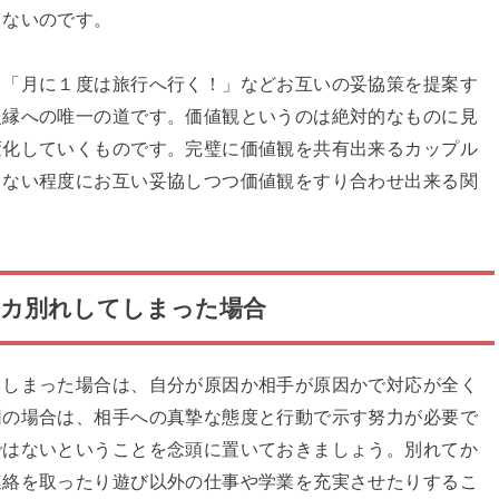
くないのです。
、「月に１度は旅行へ行く！」などお互いの妥協策を提案す
復縁への唯一の道です。価値観というのは絶対的なものに見
変化していくものです。完璧に価値観を共有出来るカップル
しない程度にお互い妥協しつつ価値観をすり合わせ出来る関
ンカ別れしてしまった場合
てしまった場合は、自分が原因か相手が原因かで対応が全く
因の場合は、相手への真摯な態度と行動で示す努力が必要で
ではないということを念頭に置いておきましょう。別れてか
連絡を取ったり遊び以外の仕事や学業を充実させたりするこ