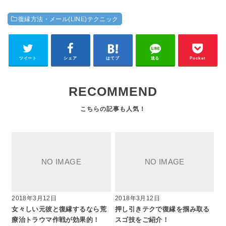
復縁方法・メール(LINE)テクニック
ツイート
シェア
はてブ
送る
Pocket
RECOMMEND
2018年3月12日
2018年3月12日
女々しい元彼と復縁するなら荒
押し引きテクで復縁を掴み取る
療治トラウマ作戦が効果的！
スゴ技をご紹介！