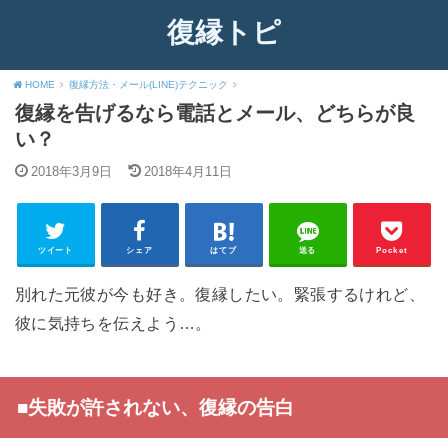
復縁トピ
HOME
復縁方法・メール(LINE)テクニック
復縁を告げるなら電話とメール、どちらが良
い？
2018年3月9日
2018年4月11日
ツイート
シェア
はてブ
送る
Pocket
別れた元彼が今も好き。復縁したい。緊張するけれど、
彼に気持ちを伝えよう…。
■失敗が許されない、復縁の告白